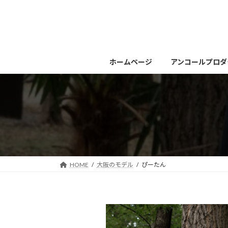
コ
ナ
ン
ビ
テ
ゲ
ン
ー
ツ
シ
ホームページ
アンコールプロダ
へ
ョ
ス
ン
キ
に
ッ
移
プ
動
HOME
大阪のモデル
ぴーたん