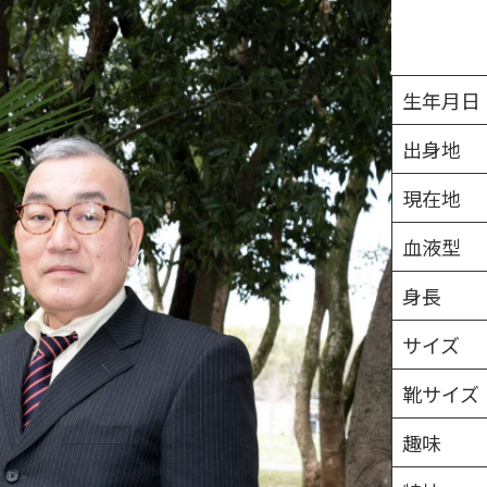
生年月日
出身地
現在地
血液型
身長
サイズ
靴サイズ
趣味