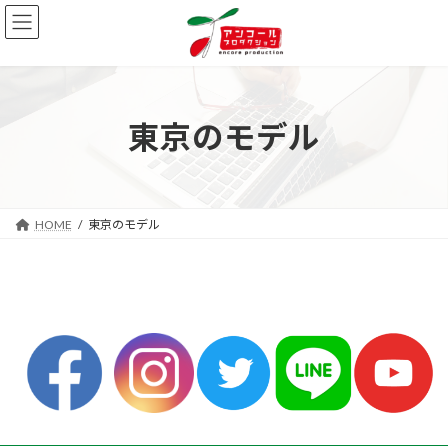
コ
ナ
ン
ビ
テ
ゲ
ン
ー
ツ
シ
へ
ョ
東京のモデル
ス
ン
キ
に
ッ
移
プ
動
HOME
東京のモデル